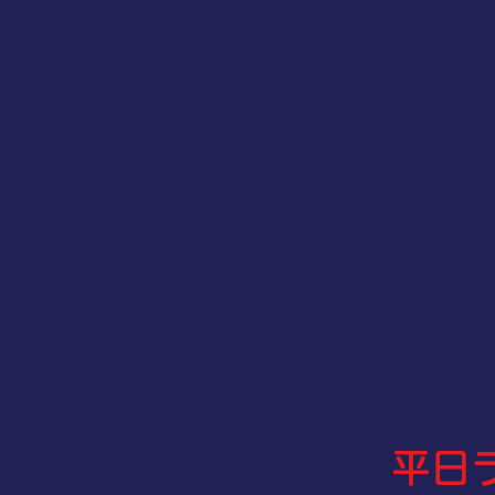
せんじが
噛めば噛むほど味
揚げたての美味しさ
平日